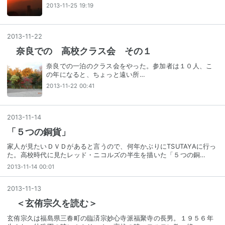
2013-11-25 19:19
2013
-
11
-
22
奈良での 高校クラス会 その１
奈良での一泊のクラス会をやった。参加者は１０人、こ
の年になると、ちょっと遠い所…
2013-11-22 00:41
2013
-
11
-
14
「５つの銅貨」
家人が見たいＤＶＤがあると言うので、何年かぶりにTSUTAYAに行っ
た。高校時代に見たレッド・ニコルズの半生を描いた「５つの銅…
2013-11-14 00:01
2013
-
11
-
13
＜玄侑宗久を読む＞
玄侑宗久は福島県三春町の臨済宗妙心寺派福聚寺の長男。１９５６年