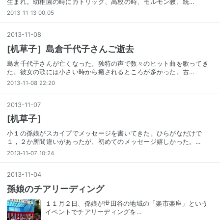
生まれ。幼稚園の時にカトリック、高校の時、モルモン教、統…
2013-11-13 00:05
2013
-
11
-
08
[机草子］島倉千代子さんご逝去
島倉千代子さんが亡くなった。独特の声で数々のヒット曲を歌ってき
た。彼女の歌には小さい時から癒されるところが多かった。古…
2013-11-08 22:20
2013
-
11
-
07
[机草子］
小１の孫娘がスカイプでメッセージを書いてきた。ひらがなだけで
１，２か所間違いがあったが、初めてのメッセージ嬉しかった。…
2013-11-07 10:24
2013
-
11
-
04
孫娘のチアリーディング
１１月２日、孫娘が世田谷の地域の「楽市楽座」という
イベントでチアリーディングを…