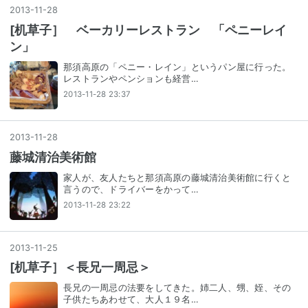
2013
-
11
-
28
[机草子］ ベーカリーレストラン 「ペニーレイ
ン」
那須高原の「ペニー・レイン」というパン屋に行った。
レストランやペンションも経営…
2013-11-28 23:37
2013
-
11
-
28
藤城清治美術館
家人が、友人たちと那須高原の藤城清治美術館に行くと
言うので、ドライバーをかって…
2013-11-28 23:22
2013
-
11
-
25
[机草子］＜長兄一周忌＞
長兄の一周忌の法要をしてきた。姉二人、甥、姪、その
子供たちあわせて、大人１９名…